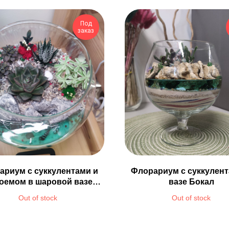
Под
заказ
ариум с суккулентами и
Флорариум с суккулент
оемом в шаровой вазе
вазе Бокал
Ø18см
Out of stock
Out of stock