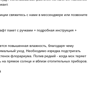
иант.
иции свяжитесь с нами в мессенджере или позвоните
афт пакет с ручками + подробная инструкция +
яется повышенная влажность, благодаря чему
нимальный уход. Необходимо изредка подстригать
стенок флорариума. Полив редкий - когда мох теряет
ть на прямое солнце и вблизи отопительных приборов.
й