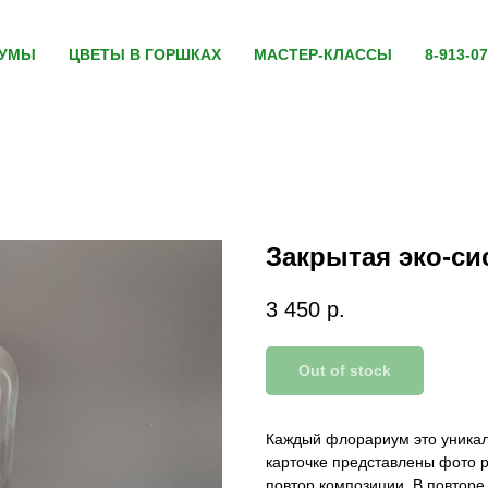
ИУМЫ
ЦВЕТЫ В ГОРШКАХ
МАСТЕР-КЛАССЫ
8-913-07
Закрытая эко-сис
3 450
р.
Out of stock
Каждый флорариум это уникал
карточке представлены фото 
повтор композиции. В повторе