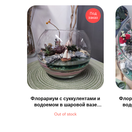
Под
заказ
Флорариум с суккулентами и
Флор
водоемом в шаровой вазе
вод
Ø18см
Out of stock