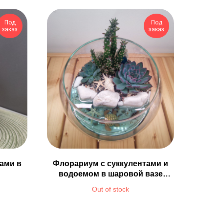
Под
Под
заказ
заказ
ами в
Флорариум с суккулентами и
водоемом в шаровой вазе
Ø18см
Out of stock