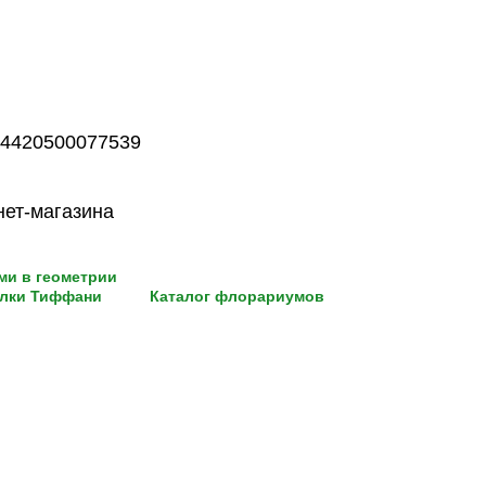
24420500077539
нет-магазина
и в геометрии
лки Тиффани
Каталог флорариумов