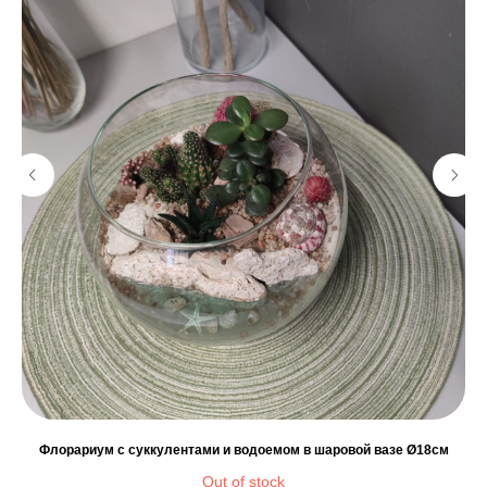
м
Флорариум с суккулентами и водоемом в шаровой вазе Ø18см
Out of stock